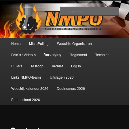
Spring
De meest krachtige modelbouwsport ter wereld!
naar
Zoek
de
primaire
Nederlandse MicroPulling
inhoud
Organisatie
Hoofdmenu
Home
MicroPulling
Wedstrijd Organiseren
Vereniging
Foto`s / Video`s
Reglement
Techniek
Pullers
Te Koop
Archief
Log In
Links NMPO-teams
Uitslagen 2026
Wedstrijdkalender 2026
Deelnemers 2026
Puntenstand 2026