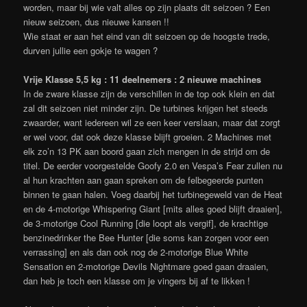
worden, maar bij wie valt alles op zijn plaats dit seizoen ? Een
nieuw seizoen, dus nieuwe kansen !!
Wie staat er aan het eind van dit seizoen op de hoogste trede,
durven jullie een gokje te wagen ?
Vrije Klasse 5,5 kg : 11 deelnemers : 2 nieuwe machines
In de zware klasse zijn de verschillen in de top ook klein en dat
zal dit seizoen niet minder zijn. De turbines krijgen het steeds
zwaarder, want iedereen wil ze een keer verslaan, maar dat zorgt
er wel voor, dat ook deze klasse blijft groeien. 2 Machines met
elk zo’n 13 PK aan boord gaan zich mengen in de strijd om de
titel. De eerder voorgestelde Goofy 2.0 en Vespa’s Fear zullen nu
al hun krachten aan gaan spreken om de felbegeerde punten
binnen te gaan halen. Voeg daarbij het turbinegeweld van de Heat
en de 4-motorige Whispering Giant [mits alles goed blijft draaien],
de 3-motorige Cool Running [die loopt als vergif], de krachtige
benzinedrinker the Bee Hunter [die soms kan zorgen voor een
verrassing] en als dan ook nog de 2-motorige Blue White
Sensation en 2-motorige Devils Nightmare goed gaan draaien,
dan heb je toch een klasse om je vingers bij af te likken !