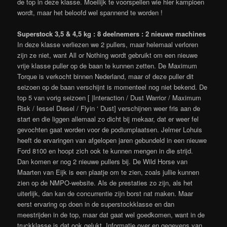
de top in deze klasse. Moeilijk te voorspellen wie hier kampioen
wordt, maar het beloofd wel spannend te worden !
Superstock 3,5 & 4,5 kg : 8 deelnemers : 2 nieuwe machines
In deze klasse verliezen we 2 pullers, maar helemaal verloren
zijn ze niet, want All or Nothing wordt gebruikt om een nieuwe
vrije klasse puller op de baan te kunnen zetten. De Maximum
Torque is verkocht binnen Nederland, maar of deze puller dit
seizoen op de baan verschijnt is momenteel nog niet bekend. De
top 5 van vorig seizoen [ |Interaction / Dust Warrior / Maximum
Risk / Iessel Diesel / Flyin ‘ Dust] verschijnen weer fris aan de
start en die liggen allemaal zo dicht bij mekaar, dat er weer fel
gevochten gaat worden voor de podiumplaatsen. Jelmer Lohuis
heeft de ervaringen van afgelopen jaren gebundeld in een nieuwe
Ford 8100 en hoopt zich ook te kunnen mengen in die strijd.
Dan komen er nog 2 nieuwe pullers bij. De Wild Horse van
Maarten van Eijk is een plaatje om te zien, zoals jullie kunnen
zien op de NMPO-website. Als de prestaties zo zijn, als het
uiterlijk, dan kan de concurrentie zijn borst nat maken. Maar
eerst ervaring op doen in de superstockklasse en dan
meestrijden in de top, maar dat gaat wel goedkomen, want in de
truckklasse is dat ook gelukt. Informatie over en gegevens van