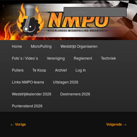
Spring
De meest krachtige modelbouwsport ter wereld!
naar
Zoek
de
primaire
Nederlandse MicroPulling
inhoud
Organisatie
Hoofdmenu
Home
MicroPulling
Wedstrijd Organiseren
Foto`s / Video`s
Vereniging
Reglement
Techniek
Pullers
Te Koop
Archief
Log In
Links NMPO-teams
Uitslagen 2026
Wedstrijdkalender 2026
Deelnemers 2026
Puntenstand 2026
Bericht
←
Vorige
Volgende
→
navigatie