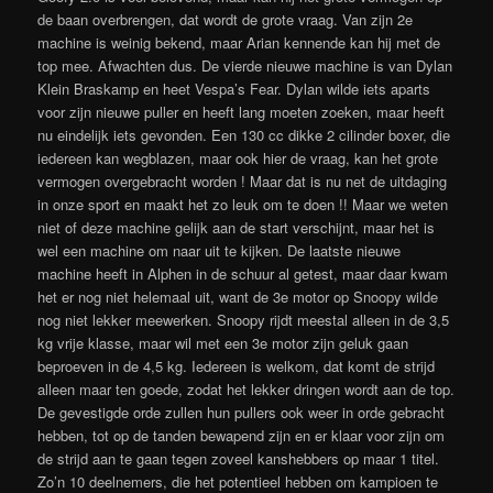
de baan overbrengen, dat wordt de grote vraag. Van zijn 2e
machine is weinig bekend, maar Arian kennende kan hij met de
top mee. Afwachten dus. De vierde nieuwe machine is van Dylan
Klein Braskamp en heet Vespa’s Fear. Dylan wilde iets aparts
voor zijn nieuwe puller en heeft lang moeten zoeken, maar heeft
nu eindelijk iets gevonden. Een 130 cc dikke 2 cilinder boxer, die
iedereen kan wegblazen, maar ook hier de vraag, kan het grote
vermogen overgebracht worden ! Maar dat is nu net de uitdaging
in onze sport en maakt het zo leuk om te doen !! Maar we weten
niet of deze machine gelijk aan de start verschijnt, maar het is
wel een machine om naar uit te kijken. De laatste nieuwe
machine heeft in Alphen in de schuur al getest, maar daar kwam
het er nog niet helemaal uit, want de 3e motor op Snoopy wilde
nog niet lekker meewerken. Snoopy rijdt meestal alleen in de 3,5
kg vrije klasse, maar wil met een 3e motor zijn geluk gaan
beproeven in de 4,5 kg. Iedereen is welkom, dat komt de strijd
alleen maar ten goede, zodat het lekker dringen wordt aan de top.
De gevestigde orde zullen hun pullers ook weer in orde gebracht
hebben, tot op de tanden bewapend zijn en er klaar voor zijn om
de strijd aan te gaan tegen zoveel kanshebbers op maar 1 titel.
Zo’n 10 deelnemers, die het potentieel hebben om kampioen te