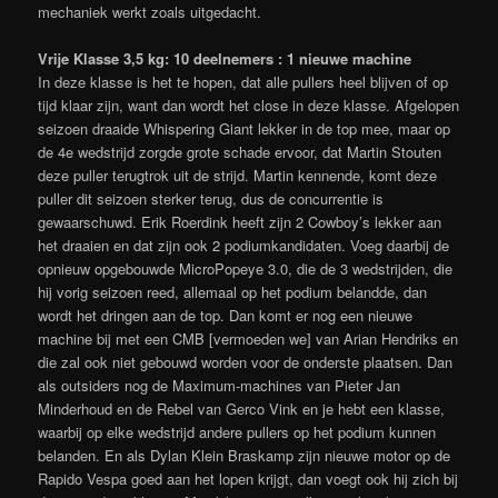
mechaniek werkt zoals uitgedacht.
Vrije Klasse 3,5 kg: 10 deelnemers : 1 nieuwe machine
In deze klasse is het te hopen, dat alle pullers heel blijven of op
tijd klaar zijn, want dan wordt het close in deze klasse. Afgelopen
seizoen draaide Whispering Giant lekker in de top mee, maar op
de 4e wedstrijd zorgde grote schade ervoor, dat Martin Stouten
deze puller terugtrok uit de strijd. Martin kennende, komt deze
puller dit seizoen sterker terug, dus de concurrentie is
gewaarschuwd. Erik Roerdink heeft zijn 2 Cowboy’s lekker aan
het draaien en dat zijn ook 2 podiumkandidaten. Voeg daarbij de
opnieuw opgebouwde MicroPopeye 3.0, die de 3 wedstrijden, die
hij vorig seizoen reed, allemaal op het podium belandde, dan
wordt het dringen aan de top. Dan komt er nog een nieuwe
machine bij met een CMB [vermoeden we] van Arian Hendriks en
die zal ook niet gebouwd worden voor de onderste plaatsen. Dan
als outsiders nog de Maximum-machines van Pieter Jan
Minderhoud en de Rebel van Gerco Vink en je hebt een klasse,
waarbij op elke wedstrijd andere pullers op het podium kunnen
belanden. En als Dylan Klein Braskamp zijn nieuwe motor op de
Rapido Vespa goed aan het lopen krijgt, dan voegt ook hij zich bij