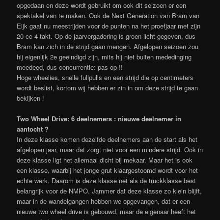
opgedaan en deze wordt gebruikt om ook dit seizoen er een
spektakel van te maken. Ook de Next Generation van Bram van
Eijk gaat nu meestrijden voor de punten na het proefjaar met zijn
20 cc 4-takt. Op de jaarvergadering is groen licht gegeven, dus
Bram kan zich in de strijd gaan mengen. Afgelopen seizoen zou
hij eigenlijk 2e geëindigd zijn, mits hij niet buiten mededinging
meedeed, dus concurrentie: pas op !!
Hoge wheelies, snelle fullpulls en een strijd die op centimeters
wordt beslist, kortom wij hebben er zin in om deze strijd te gaan
bekijken !
Two Wheel Drive: 6 deelnemers : nieuwe deelnemer in
aantocht ?
In deze klasse komen dezelfde deelnemers aan de start als het
afgelopen jaar, maar dat zorgt niet voor een mindere strijd. Ook in
deze klasse ligt het allemaal dicht bij mekaar. Maar het is ook
een klasse, waarbij het jonge grut klaargestoomd wordt voor het
echte werk. Daarom is deze klasse net als de truckklasse best
belangrijk voor de NMPO. Jammer dat deze klasse zo klein blijft,
maar in de wandelgangen hebben we opgevangen, dat er een
nieuwe two wheel drive is gebouwd, maar de eigenaar heeft het