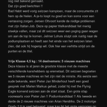
nog niet bekend gemaakt.
Dat zijn goed berichten !!
Bad Habit werd vorig seizoen kampioen, maar de concurrentie zit
hem op de hielen. A-je-to loopt nu goed en kan soms voor een
verrassing zorgen. Jeroen Oltvoort kende de nodige problemen
met zijn Italian Job. Deze op papier titelkandidaat liet menig
steekje vallen, maar zal dit seizoen weer een poging gaan wagen
om aan de top te komen. Jelmer Lohuis sluipt ook rustig naar de
podiumplaatsen en heeft aan het einde van het seizoen laten
zien, dat ook hij hogerop wil. Ook hier een verhitte strijd om de
punten en de titel.
Vrije Klasse 4,5 kg : 14 deelnemers: 5 nieuwe machines
Deze klasse is al jaren de grootste klasse met de meeste
verschillende kanshebbers op eremetaal. Dit seizoen begroeten
we 5 nieuwe machines en het zijn niet de minste. Als eerste een
oude bekende, want Pieter Jan Minderhout heeft een goed
gesprek met Marien Markus gehad, zodat hij met the Flying
Eagle komend seizoen aan de start staat. Een grote stap
voorwaarts voor Pieter Jan !! Podiumkandidaat !! Als tweede en
derde de 2 nieuwe machines van Arian Hendriks. De 2 motorige
Goofy 2.0 is veel belovend, maar kan hij het grote vermogen op