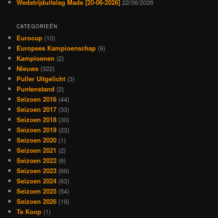
Wedstrijduitslag Made [20-06-2026]
22/06/2026
CATEGORIEËN
Eurocup
(10)
Europees Kampioenschap
(9)
Kampioenen
(2)
Nieuws
(322)
Puller Uitgelicht
(3)
Puntenstand
(2)
Seizoen 2016
(44)
Seizoen 2017
(33)
Seizoen 2018
(30)
Seizoen 2019
(23)
Seizoen 2020
(1)
Seizoen 2021
(2)
Seizoen 2022
(6)
Seizoen 2023
(69)
Seizoen 2024
(63)
Seizoen 2025
(54)
Seizoen 2026
(19)
Te Koop
(1)