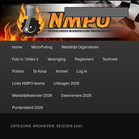
Spring
Spring
De meest krachtige modelbouwsport ter wereld!
naar
naar
Zoek
de
de
primaire
secundaire
Nederlandse MicroPulling
inhoud
inhoud
Organisatie
Hoofdmenu
Home
MicroPulling
Wedstrijd Organiseren
Foto`s / Video`s
Vereniging
Reglement
Techniek
Pullers
Te Koop
Archief
Log In
Links NMPO-teams
Uitslagen 2026
Wedstrijdkalender 2026
Deelnemers 2026
Puntenstand 2026
CATEGORIE ARCHIEVEN:
SEIZOEN 2020