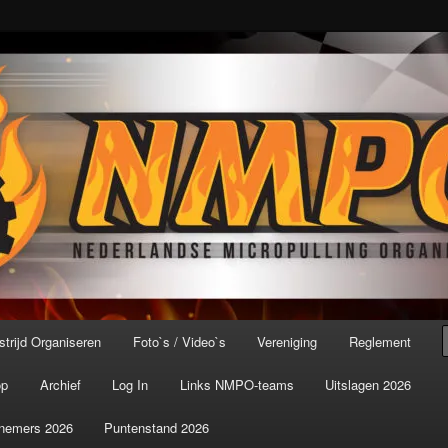
port ter wereld!
icroPulling Organisatie
trijd Organiseren
Foto`s / Video`s
Vereniging
Reglement
op
Archief
Log In
Links NMPO-teams
Uitslagen 2026
nemers 2026
Puntenstand 2026