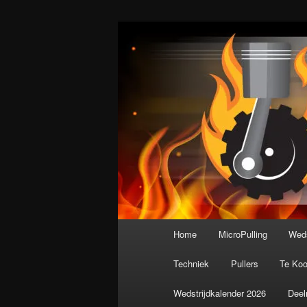
Spring
De meest krachtige modelbouws
naar
de
Nederlandse M
primaire
inhoud
Hoofdmenu
Home
MicroPulling
Weds
Techniek
Pullers
Te Ko
Wedstrijdkalender 2026
Deel