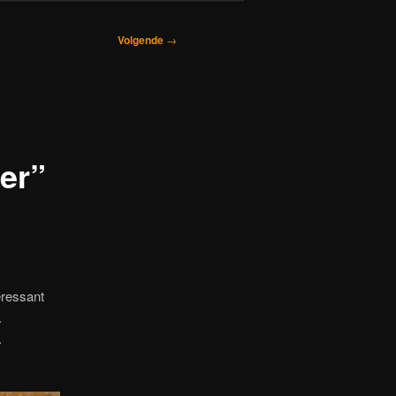
Volgende
→
er”
eressant
.
.