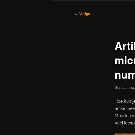
Bericht
←
Vorige
navigatie
Art
mic
num
Geplaatst o
Hoe kun je
artikel ov
Maarten va
Veel leespl