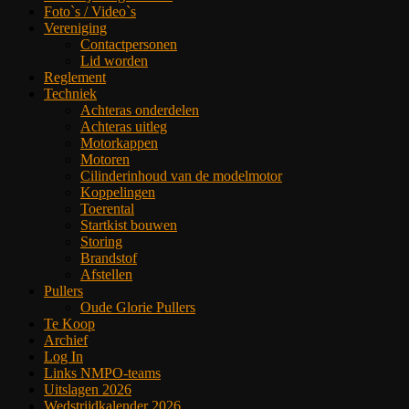
Foto`s / Video`s
Vereniging
Contactpersonen
Lid worden
Reglement
Techniek
Achteras onderdelen
Achteras uitleg
Motorkappen
Motoren
Cilinderinhoud van de modelmotor
Koppelingen
Toerental
Startkist bouwen
Storing
Brandstof
Afstellen
Pullers
Oude Glorie Pullers
Te Koop
Archief
Log In
Links NMPO-teams
Uitslagen 2026
Wedstrijdkalender 2026