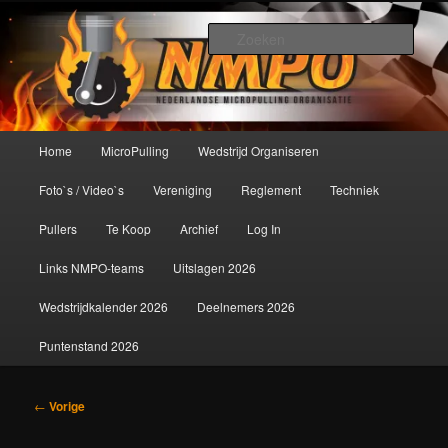
Spring
De meest krachtige modelbouwsport ter wereld!
naar
Zoek
de
primaire
Nederlandse MicroPulling
inhoud
Organisatie
Hoofdmenu
Home
MicroPulling
Wedstrijd Organiseren
Foto`s / Video`s
Vereniging
Reglement
Techniek
Pullers
Te Koop
Archief
Log In
Links NMPO-teams
Uitslagen 2026
Wedstrijdkalender 2026
Deelnemers 2026
Puntenstand 2026
Bericht
←
Vorige
navigatie