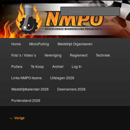
Spring
De meest krachtige modelbouwsport ter wereld!
naar
Zoek
de
primaire
Nederlandse MicroPulling
inhoud
Organisatie
Hoofdmenu
Home
MicroPulling
Wedstrijd Organiseren
Foto`s / Video`s
Vereniging
Reglement
Techniek
Pullers
Te Koop
Archief
Log In
Links NMPO-teams
Uitslagen 2026
Wedstrijdkalender 2026
Deelnemers 2026
Puntenstand 2026
Bericht
←
Vorige
navigatie