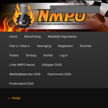
Spring
De meest krachtige modelbouwsport ter wereld!
naar
Zoek
de
primaire
Nederlandse MicroPulling
inhoud
Organisatie
Hoofdmenu
Home
MicroPulling
Wedstrijd Organiseren
Foto`s / Video`s
Vereniging
Reglement
Techniek
Pullers
Te Koop
Archief
Log In
Links NMPO-teams
Uitslagen 2026
Wedstrijdkalender 2026
Deelnemers 2026
Puntenstand 2026
Bericht
←
Vorige
navigatie