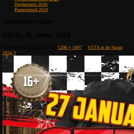
Deelnemers 2026
Puntenstand 2026
Afbeeldingsnavigatie
stta-in_de_skuur-2024
Gepubliceerd
22/10/2023
op
1200 × 1697
in
STTA in de Skuur
2024 !!