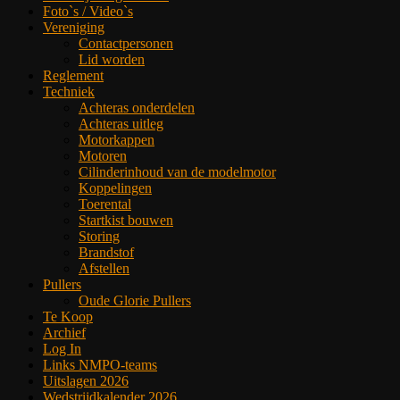
Foto`s / Video`s
Vereniging
Contactpersonen
Lid worden
Reglement
Techniek
Achteras onderdelen
Achteras uitleg
Motorkappen
Motoren
Cilinderinhoud van de modelmotor
Koppelingen
Toerental
Startkist bouwen
Storing
Brandstof
Afstellen
Pullers
Oude Glorie Pullers
Te Koop
Archief
Log In
Links NMPO-teams
Uitslagen 2026
Wedstrijdkalender 2026