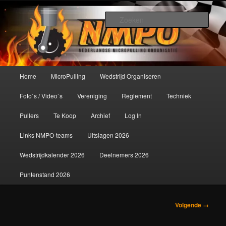
Spring
De meest krachtige modelbouwsport ter wereld!
naar
Zoek
de
primaire
Nederlandse MicroPulling
inhoud
Organisatie
Hoofdmenu
Home
MicroPulling
Wedstrijd Organiseren
Foto`s / Video`s
Vereniging
Reglement
Techniek
Pullers
Te Koop
Archief
Log In
Links NMPO-teams
Uitslagen 2026
Wedstrijdkalender 2026
Deelnemers 2026
Puntenstand 2026
Afbeeldingsnavigatie
Volgende →