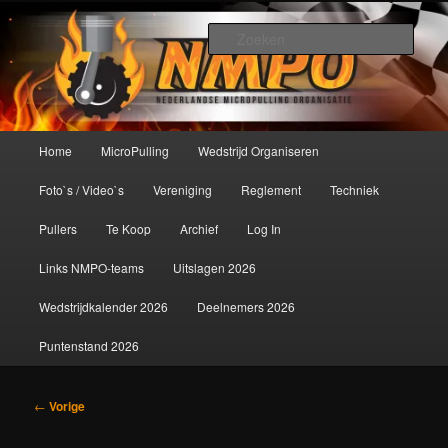
Spring
De meest krachtige modelbouwsport ter wereld!
naar
Zoek
de
primaire
Nederlandse MicroPulling
inhoud
Organisatie
Hoofdmenu
Home
MicroPulling
Wedstrijd Organiseren
Foto`s / Video`s
Vereniging
Reglement
Techniek
Pullers
Te Koop
Archief
Log In
Links NMPO-teams
Uitslagen 2026
Wedstrijdkalender 2026
Deelnemers 2026
Puntenstand 2026
Bericht
←
Vorige
navigatie