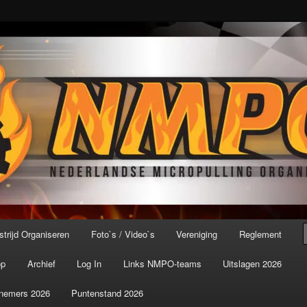
port ter wereld!
icroPulling Organisatie
trijd Organiseren
Foto`s / Video`s
Vereniging
Reglement
op
Archief
Log In
Links NMPO-teams
Uitslagen 2026
nemers 2026
Puntenstand 2026