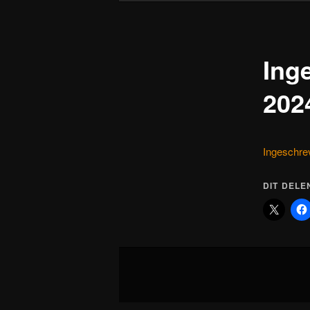
Ing
202
Ingeschre
DIT DELE