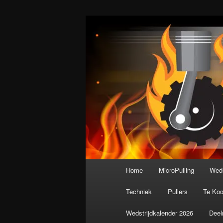
Spring
De meest krachtige modelbouws
naar
de
Nederlandse M
primaire
inhoud
Hoofdmenu
Home
MicroPulling
Weds
Techniek
Pullers
Te Ko
Wedstrijdkalender 2026
Deel